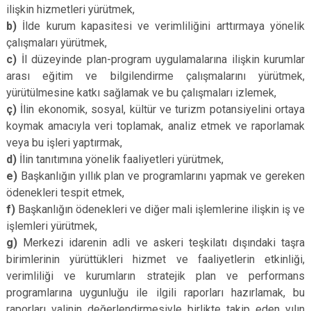
ilişkin hizmetleri yürütmek,
b)
İlde kurum kapasitesi ve verimliliğini arttırmaya yönelik
çalışmaları yürütmek,
c)
İl düzeyinde plan-program uygulamalarına ilişkin kurumlar
arası eğitim ve bilgilendirme çalışmalarını yürütmek,
yürütülmesine katkı sağlamak ve bu çalışmaları izlemek,
ç)
İlin ekonomik, sosyal, kültür ve turizm potansiyelini ortaya
koymak amacıyla veri toplamak, analiz etmek ve raporlamak
veya bu işleri yaptırmak,
d)
İlin tanıtımına yönelik faaliyetleri yürütmek,
e)
Başkanlığın yıllık plan ve programlarını yapmak ve gereken
ödenekleri tespit etmek,
f)
Başkanlığın ödenekleri ve diğer mali işlemlerine ilişkin iş ve
işlemleri yürütmek,
g)
Merkezi idarenin adli ve askeri teşkilatı dışındaki taşra
birimlerinin yürüttükleri hizmet ve faaliyetlerin etkinliği,
verimliliği ve kurumların stratejik plan ve performans
programlarına uygunluğu ile ilgili raporları hazırlamak, bu
raporları valinin değerlendirmesiyle birlikte takip eden yılın