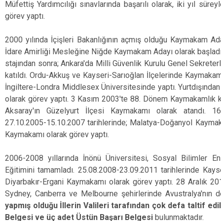
Müfettiş Yardımcılığı sınavlarında başarılı olarak, iki yıl sür
görev yaptı.
2000 yılında İçişleri Bakanlığının açmış olduğu Kaymakam Adaylı
İdare Amirliği Mesleğine Niğde Kaymakam Adayı olarak başladı.
stajından sonra; Ankara'da Milli Güvenlik Kurulu Genel Sekret
katıldı. Ordu-Akkuş ve Kayseri-Sarıoğlan İlçelerinde Kaymakam V
İngiltere-Londra Middlesex Üniversitesinde yaptı. Yurtdışınd
olarak görev yaptı. 3 Kasım 2003'te 88. Dönem Kaymakamlık ku
Aksaray'ın Güzelyurt İlçesi Kaymakamı olarak atandı. 16
27.10.2005-15.10.2007 tarihlerinde; Malatya-Doğanyol Kaymak
Kaymakamı olarak görev yaptı.
2006-2008 yıllarında İnönü Üniversitesi, Sosyal Bilimler 
Eğitimini tamamladı. 25.08.2008-23.09.2011 tarihlerinde Kay
Diyarbakır-Ergani Kaymakamı olarak görev yaptı. 28 Aralık 2013
Sydney, Canberra ve Melbourne şehirlerinde Avustralya'nın de
yapmış olduğu İllerin Valileri tarafından çok defa taltif e
Belgesi ve üç adet Üstün Başarı Belgesi
bulunmaktadır.