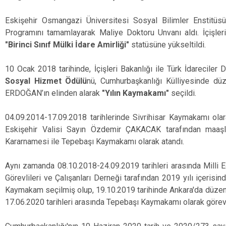
Eskişehir Osmangazi Üniversitesi Sosyal Bilimler Enstitüs
Programını tamamlayarak Maliye Doktoru Unvanı aldı. İçişleri
"Birinci Sınıf Mülki İdare Amirliği"
statüsüne yükseltildi.
10 Ocak 2018 tarihinde, İçişleri Bakanlığı ile Türk İdareciler 
Sosyal Hizmet Ödülü
nü, Cumhurbaşkanlığı Külliyesinde d
ERDOĞAN’ın elinden alarak
"Yılın Kaymakamı"
seçildi.
04.09.2014-17.09.2018 tarihlerinde Sivrihisar Kaymakamı olar
Eskişehir Valisi Sayın Özdemir ÇAKACAK tarafından maaşla 
Kararnamesi ile Tepebaşı Kaymakamı olarak atandı.
Aynı zamanda 08.10.2018-24.09.2019 tarihleri arasında Milli 
Görevlileri ve Çalışanları Derneği tarafından 2019 yılı içerisi
Kaymakam seçilmiş olup, 19.10.2019 tarihinde Ankara'da düze
17.06.2020 tarihleri arasında Tepebaşı Kaymakamı olarak görev 