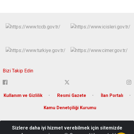
Bizi Takip Edin
Kullanım ve Gizlilik
Resmi Gazete
İlan Portalı
Kamu Denetçiliği Kurumu
Arifiye Mahallesi İki Eylül Caddesi No:66 Odunpazarı Eskişehir --
Sizlere daha iyi hizmet verebilmek için sitemizde
Kep Adresi: icisleribakanligi@hs01.kep.tr