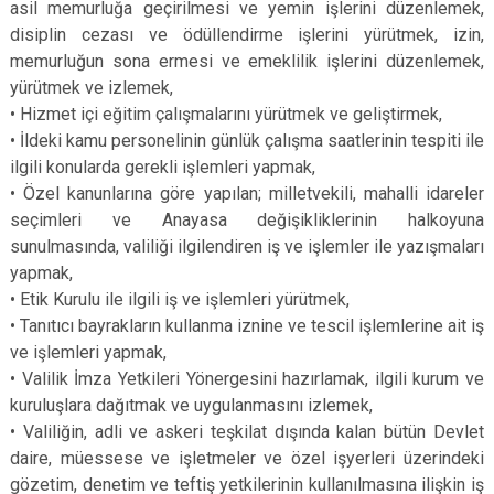
asil memurluğa geçirilmesi ve yemin işlerini düzenlemek,
disiplin cezası ve ödüllendirme işlerini yürütmek, izin,
memurluğun sona ermesi ve emeklilik işlerini düzenlemek,
yürütmek ve izlemek,
•
Hizmet içi eğitim çalışmalarını yürütmek ve geliştirmek,
•
İldeki kamu personelinin günlük çalışma saatlerinin tespiti ile
ilgili konularda gerekli işlemleri yapmak,
•
Özel kanunlarına göre yapılan; milletvekili, mahalli idareler
seçimleri ve Anayasa değişikliklerinin halkoyuna
sunulmasında, valiliği ilgilendiren iş ve işlemler ile yazışmaları
yapmak,
•
Etik Kurulu ile ilgili iş ve işlemleri yürütmek,
•
Tanıtıcı bayrakların kullanma iznine ve tescil işlemlerine ait iş
ve işlemleri yapmak,
•
Valilik İmza Yetkileri Yönergesini hazırlamak, ilgili kurum ve
kuruluşlara dağıtmak ve uygulanmasını izlemek,
•
Valiliğin, adli ve askeri teşkilat dışında kalan bütün Devlet
daire, müessese ve işletmeler ve özel işyerleri üzerindeki
gözetim, denetim ve teftiş yetkilerinin kullanılmasına ilişkin iş