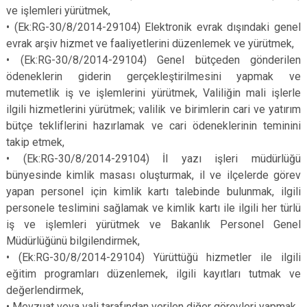
ve işlemleri yürütmek,
•
(Ek:RG-30/8/2014-29104) Elektronik evrak dışındaki genel
evrak arşiv hizmet ve faaliyetlerini düzenlemek ve yürütmek,
•
(Ek:RG-30/8/2014-29104) Genel bütçeden gönderilen
ödeneklerin giderin gerçekleştirilmesini yapmak ve
mutemetlik iş ve işlemlerini yürütmek, Valiliğin mali işlerle
ilgili hizmetlerini yürütmek; valilik ve birimlerin cari ve yatırım
bütçe tekliflerini hazırlamak ve cari ödeneklerinin teminini
takip etmek,
•
(Ek:RG-30/8/2014-29104) İl yazı işleri müdürlüğü
bünyesinde kimlik masası oluşturmak, il ve ilçelerde görev
yapan personel için kimlik kartı talebinde bulunmak, ilgili
personele teslimini sağlamak ve kimlik kartı ile ilgili her türlü
iş ve işlemleri yürütmek ve Bakanlık Personel Genel
Müdürlüğünü bilgilendirmek,
•
(Ek:RG-30/8/2014-29104) Yürüttüğü hizmetler ile ilgili
eğitim programları düzenlemek, ilgili kayıtları tutmak ve
değerlendirmek,
•
Mevzuat veya vali tarafından verilen diğer görevleri yapmak.