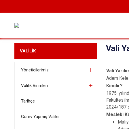
Vali 
VALİLİK
Yöneticilerimiz
Vali Yardı
Adem Kele
Valilik Birimleri
Kimdir?
1975 yılın
Fakültesi'
Tarihçe
2024/187 sa
Mesleki Ka
Görev Yapmış Valiler
Maliy
Adayı