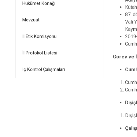
Hükümet Konağı
Kütah
87. d
Mevzuat
Vali 
Kayma
İl Etik Komisyonu
2019-
Cumhu
İl Protokol Listesi
Görev ve 
İç Kontrol Çalışmaları
Cumh
Cumhu
Cumhu
Dışiş
Dışişl
Çalış