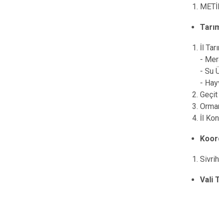
METİP
Tarı
İl Ta
- Mer
- Su 
- Hay
Geçit
Orman
İl Ko
Koor
Sivri
Vali 