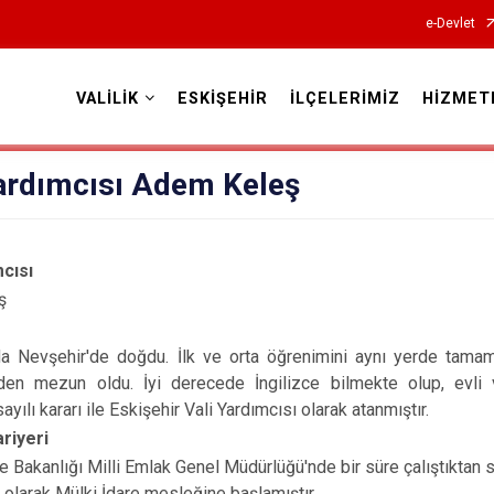
e-Devlet
VALİLİK
ESKİŞEHİR
İLÇELERİMİZ
HİZMET
Valilikler
Yardımcısı Adem Keleş
mcısı
ş
da Nevşehir'de doğdu. İlk ve orta öğrenimini aynı yerde tamam
nden mezun oldu. İyi derecede İngilizce bilmekte olup, evli 
yılı kararı ile Eskişehir Vali Yardımcısı olarak atanmıştır.
riyeri
e Bakanlığı Milli Emlak Genel Müdürlüğü'nde bir süre çalıştıktan
 olarak Mülki İdare mesleğine başlamıştır.