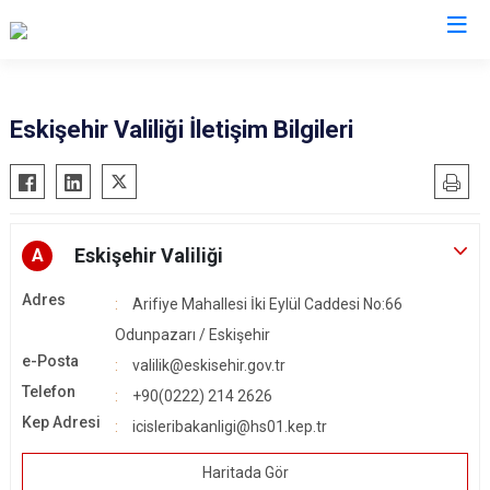
Valilikler
Eskişehir Valiliği İletişim Bilgileri
Eskişehir Valiliği
A
Adres
Arifiye Mahallesi İki Eylül Caddesi No:66
Odunpazarı / Eskişehir
e-Posta
valilik@eskisehir.gov.tr
Telefon
+90(0222) 214 2626
Kep Adresi
icisleribakanligi@hs01.kep.tr
Haritada Gör