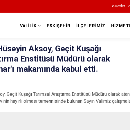
e-Devlet
VALİLİK
ESKİŞEHİR
İLÇELERİMİZ
HİZMET
Valilikler
Hüseyin Aksoy, Geçit Kuşağı
tırma Enstitüsü Müdürü olarak
nar'ı makamında kabul etti.
y, Geçit Kuşağı Tarımsal Araştırma Enstitüsü Müdürü olarak atan
revinin hayırlı olması temennisinde bulunan Sayın Valimiz çalışmalar