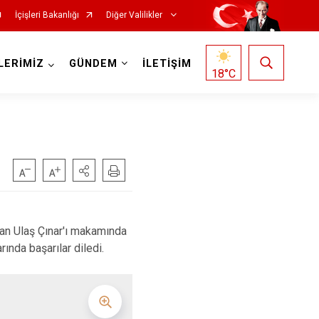
İçişleri Bakanlığı
Diğer Valilikler
LERİMİZ
GÜNDEM
İLETİŞİM
18
°C
an Ulaş Çınar'ı makamında
ında başarılar diledi.