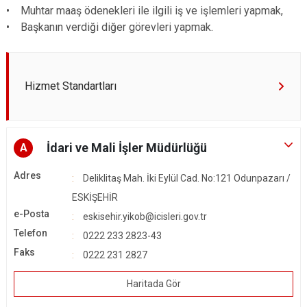
• Muhtar maaş ödenekleri ile ilgili iş ve işlemleri yapmak,
• Başkanın verdiği diğer görevleri yapmak.
Hizmet Standartları
İdari ve Mali İşler Müdürlüğü
A
Adres
Deliklitaş Mah. İki Eylül Cad. No:121 Odunpazarı /
ESKİŞEHİR
e-Posta
eskisehir.yikob@icisleri.gov.tr
Telefon
0222 233 2823-43
Faks
0222 231 2827
Haritada Gör