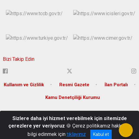
Bizi Takip Edin
Kullanım ve Gizlilik
Resmi Gazete
İlan Portalı
Kamu Denetçiliği Kurumu
Arifiye Mahallesi İki Eylül Caddesi No:66 Odunpazarı Eskişehir --
Sizlere daha iyi hizmet verebilmek için sitemizde
Kep Adresi: icisleribakanligi@hs01.kep.tr
çerezlere yer veriyoruz
🍪 Çerez politikamız hakkında
+90(222) 214 2626 Belge Geçer :+90(222) 214 2763
bilgi edinmek için
tıklayınız
Kabul et