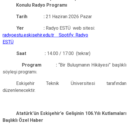
Konulu Radyo Programı
Tarih :
21 Haziran 2026 Pazar
Yer :
Radyo ESTÜ web sitesi:
radyoestu.eskisehir.edu.tr
Spotify: Radyo
ESTÜ
Saat :
14.00 / 17.00 (tekrar)
Program :
“Bir Buluşmanın Hikâyesi” başlıklı
söyleşi programı.
Eskişehir Teknik Üniversitesi tarafından
düzenlenecektir.
Atatürk’ün Eskişehir’e Gelişinin 106.Yılı Kutlamaları
Başlıklı Özel Haber